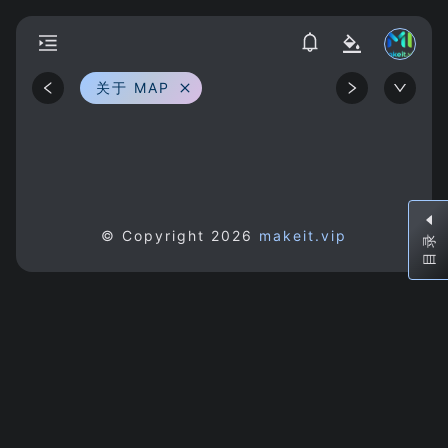
关于 MAP
Makeit Admin Pro
© Copyright 2026
makeit.vip
录
目
这里是「
Makeit Admin Pro
」的「 Vue 」
实现，开发和服务于企业级后台产品。
+
在当今快节奏的软件开发环境中，中后台管理
平台的开发已经成为许多开发团队的必备任务